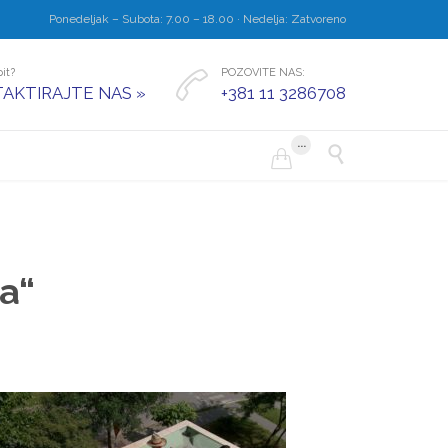
Ponedeljak – Subota: 7.00 – 18.00 · Nedelja: Zatvoreno
it?
POZOVITE NAS:

AKTIRAJTE NAS »
+381 11 3286708
...


ja“