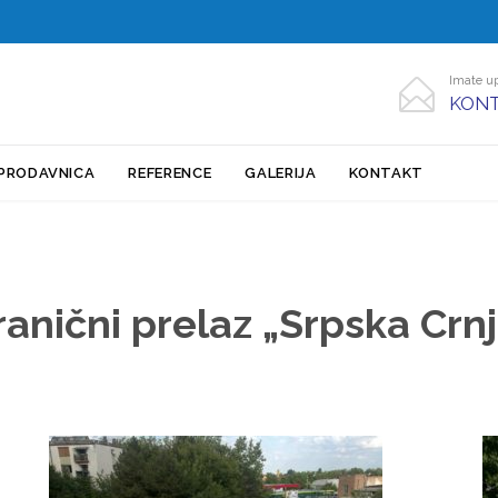
Imate up

KONT
Skip
PRODAVNICA
REFERENCE
GALERIJA
KONTAKT
to
content
anični prelaz „Srpska Crn