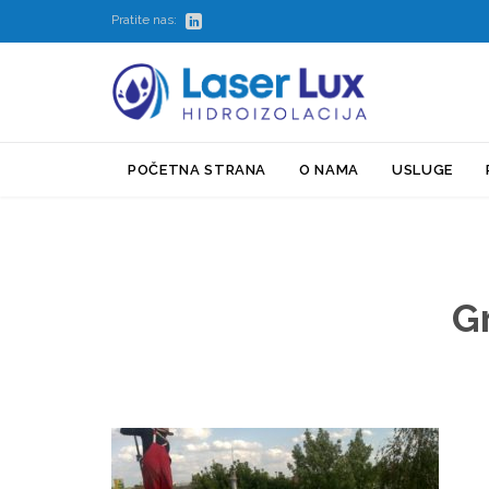

Pratite nas:
POČETNA STRANA
O NAMA
USLUGE
Gr