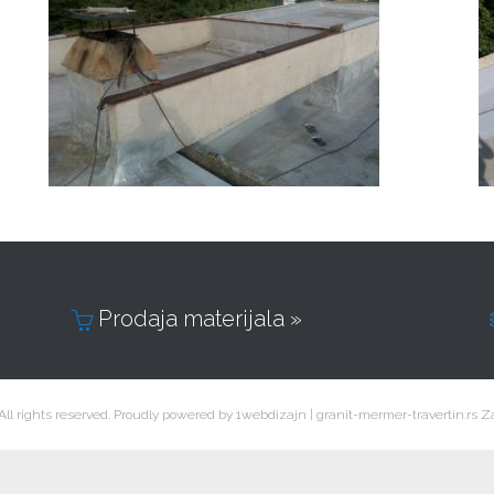
Prodaja materijala »

All rights reserved. Proudly powered by
1webdizajn
|
granit-mermer-travertin.rs
Za