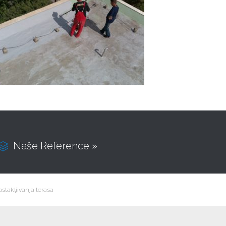
Naše Reference »

stakljivanja terasa