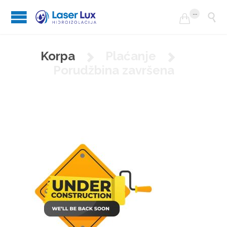
...


Korpa
Plaćanje


Porudžbina završena