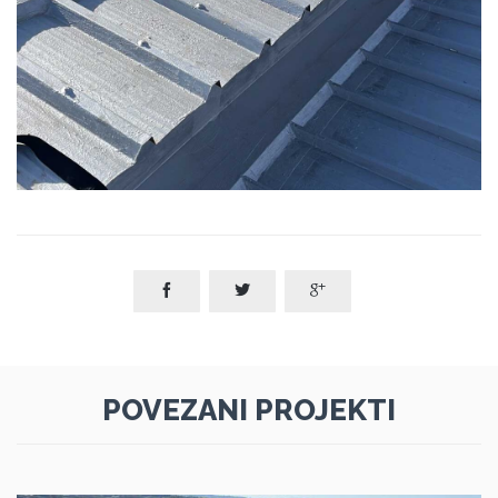



POVEZANI PROJEKTI