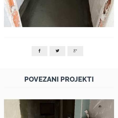



POVEZANI PROJEKTI