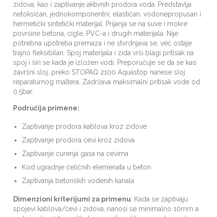
zidova, kao i zaptivanje aktivnih prodora voda. Predstavlja
netoksičan, jednokomponentni, elastičan, vodonepropusan i
hermetički sintetički materijal. Prijanja se na suve i mokre
površine betona, cigle, PVC-a i drugih materijala. Nije
potrebna upotreba premaza i ne stvrdnjava se, već ostaje
trajno fleksibilan. Spoj materijala i zida vrši blagi pritisak na
spoj i širi se kada je izložen vodi. Preporučuje se da se kao
završni sloj, preko STOPAQ 2100 Aquastop nanese sloj
reparaturnog maltera. Zadržava maksimalni pritisak vode od
0.5bar.
Područija primene:
Zaptivanje prodora kablova kroz zidove
Zaptivanje prodora cevi kroz zidova
Zaptivanje curenja gasa na cevima
Kod ugradnje čeličnih elemenata u beton
Zaptivanja betonskih vodenih kanala
Dimenzioni kriterijumi za primenu
: Kada se zaptivaju
spojevi kablova/cevi i zidova, nanosi se minimalno 10mm a