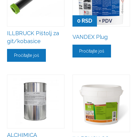
0
RSD
+ PDV
ILLBRUCK Pištolj za
VANDEX Plug
git/kobasice
Pročitajte još
Pročitajte još
ALCHIMICA