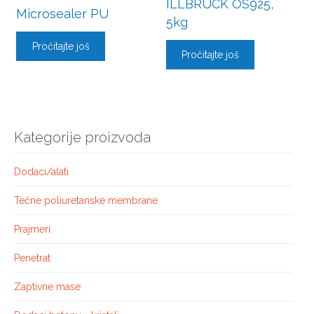
ILLBRUCK OS925,
Microsealer PU
5kg
Pročitajte još
Pročitajte još
Kategorije proizvoda
Dodaci/alati
Tečne poliuretanske membrane
Prajmeri
Penetrat
Zaptivne mase