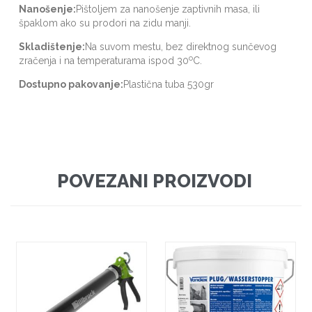
Nanošenje:
Pištoljem za nanošenje zaptivnih masa, ili
špaklom ako su prodori na zidu manji.
Skladištenje:
Na suvom mestu, bez direktnog sunčevog
o
zračenja i na temperaturama ispod 30
C.
Dostupno pakovanje:
Plastična tuba 530gr
POVEZANI PROIZVODI