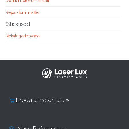
Dodaci betonu - kristali
Reparaturni malteri
Svi proizvodi
Nekategorizovano
Prodaja materijala »

Naše Reference »
